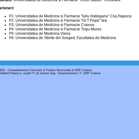
plicant:
Universitatea de Medicina si Farmacie "Victor Babes" Timisoara
arteneri:
P1:
Universitatea de Medicina si Farmacie "Iuliu Hatieganu" Cluj-Napoca
P2:
Universitatea de Medicina si Farmacie "Gr.T Popa" Iasi
P3:
Universitatea de Medicina si Farmacie Craiova
P4:
Universitatea de Medicina si Farmacie Tirgu-Mures
P5:
Universitatea de Medicina Viena
P6:
Universitatea de Stiinte din Szeged, Facultatea de Medicina
0011 - Compartimentul Cercetare si Fonduri Structurale al UMF Craiova
Gabriel Popescu, expert IT pe termen lung - Departamentul I.T.
UMF Craiova