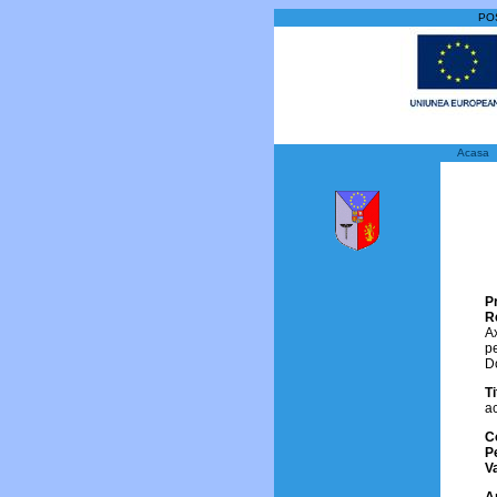
POS
Acasa
P
R
Ax
p
Do
Ti
ac
C
P
V