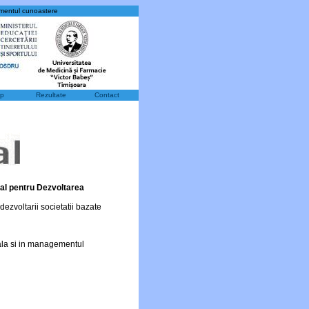
mentul cunoastere
op
Rezultate
Contact
ial pentru Dezvoltarea
dezvoltarii societatii bazate
ala si in managementul