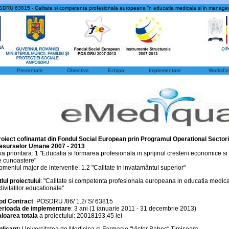
DRU 63815 - Calitate si competenta profesionala europeana în educatia medicala si in manage
Prezentare
Obiective
Echipa
Implementare
Worksh
roiect cofinantat din Fondul Social European prin Programul Operational Sector
esurselor Umane 2007 - 2013
a prioritara: 1 "Educatia si formarea profesionala in sprijinul cresterii economice si 
e cunoastere"
meniul major de interventie: 1.2 "Calitate in invatamântul superior"
tlul proiectului
: "Calitate si competenta profesionala europeana in educatia medic
tivitatilor educationale"
od Contract
: POSDRU /86/ 1.2/ S/ 63815
erioada de implementare
: 3 ani (1 ianuarie 2011 - 31 decembrie 2013)
aloarea totala
a proiectului: 20018193.45 lei